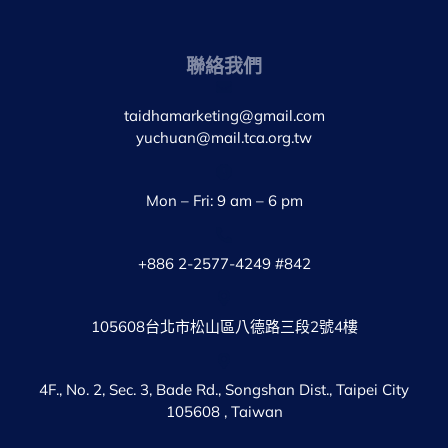
聯絡我們
taidhamarketing@gmail.com
yuchuan@mail.tca.org.tw
Mon – Fri: 9 am – 6 pm
+886 2-2577-4249 #842
105608台北市松山區八德路三段2號4樓
4F., No. 2, Sec. 3, Bade Rd., Songshan Dist., Taipei City
105608 , Taiwan