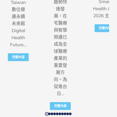
Smart
趨勢快
Taiwan
Health Asia
速發
數位健
2026 主辦...
展，在
康永續
宅醫療
未來館
完整內容
與智慧
Digital
照護已
Health
成為全
Future...
球醫療
完整內容
產業的
重要發
展方
向。為
促進台
日...
完整內容