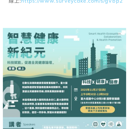
線上:
https://www.surveycake.com/s/gVbp2