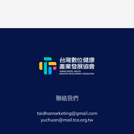
聯絡我們
taidhamarketing@gmail.com
yuchuan@mail.tca.org.tw