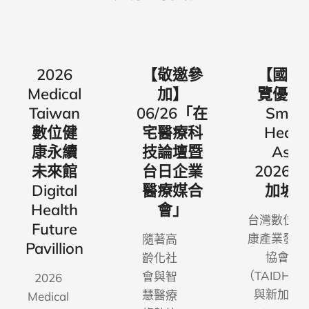
18
2026
【敬邀參
【國際
展
Medical
加】
覽優惠
】
Taiwan
06/26「在
Smar
數位健
宅醫療科
Healt
康永續
技論壇暨
Asia
未來館
台日企業
2026
Digital
醫療媒合
加坡
Health
會」
台灣數位健
Future
康產業發展
隨著高
Pavillion
協會
齡化社
（TAIDHA
會與智
2026
與新加坡
慧醫療
Medical