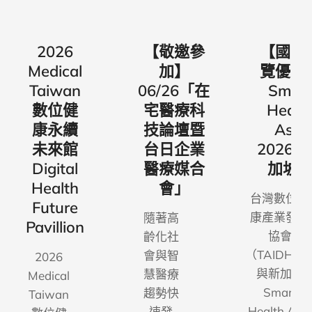
18
2026
【敬邀參
【國際
展
Medical
加】
覽優惠
】
Taiwan
06/26「在
Smar
數位健
宅醫療科
Healt
康永續
技論壇暨
Asia
未來館
台日企業
2026
Digital
醫療媒合
加坡
Health
會」
台灣數位健
Future
康產業發展
隨著高
Pavillion
協會
齡化社
（TAIDHA
會與智
2026
與新加坡
慧醫療
Medical
Smart
趨勢快
Taiwan
Health Asia
速發