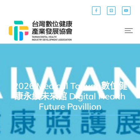
2026 Medical Taiwan數位健
康永續未來館 Digital Health
Future Pavillion