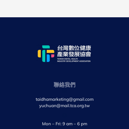
聯絡我們
taidhamarketing@gmail.com
yuchuan@mail.tca.org.tw
Mon – Fri: 9 am – 6 pm